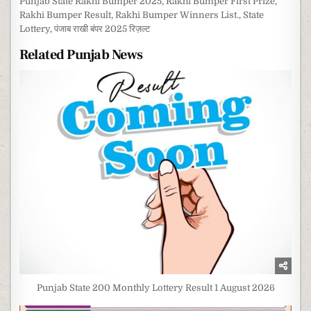
Punjab State Rakhi Bumper 2025
,
Rakhi Bumper First Prize
,
Rakhi Bumper Result
,
Rakhi Bumper Winners List.
,
State
Lottery
,
पंजाब राखी बंपर 2025 रिज़ल्ट
Related Punjab News
Punjab State 200 Monthly Lottery Result 1 August 2026