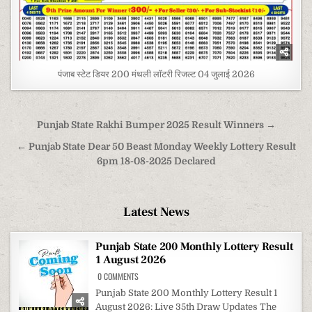
पंजाब स्टेट डियर 200 मंथली लॉटरी रिजल्ट 04 जुलाई 2026
Post
Punjab State Rakhi Bumper 2025 Result Winners →
navigation
← Punjab State Dear 50 Beast Monday Weekly Lottery Result
6pm 18-08-2025 Declared
Latest News
Punjab State 200 Monthly Lottery Result
1 August 2026
ON
0 COMMENTS
PUNJAB
STATE
Punjab State 200 Monthly Lottery Result 1
200
August 2026: Live 35th Draw Updates The
MONTHLY