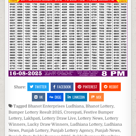
TWITTER
FACEBOOK
PINTEREST
REDDIT
Share:
VK
DIGG
LINKEDIN
MIX
Tagged
Bhanot Enterprises Ludhiana
,
Bhanot Lottery
,
Bumper Lottery Result 2025
,
Crorepati
,
Festive Bumper
Lottery
,
Lakhpati
,
Lottery Draw Live
,
Lottery News
,
Lottery
Winners
,
Lucky Draw Winners
,
Ludhiana Lottery
,
Ludhiana
News
,
Punjab Lottery
,
Punjab Lottery Agency
,
Punjab News
,